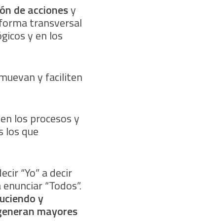
ión de acciones
y
 forma transversal
gicos y en los
muevan y faciliten
en los procesos y
s los que
cir “Yo” a decir
 enunciar “Todos”.
duciendo y
o generan mayores